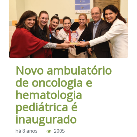
Novo ambulatório
de oncologia e
hematologia
pediátrica é
inaugurado
há 8 anos
2005