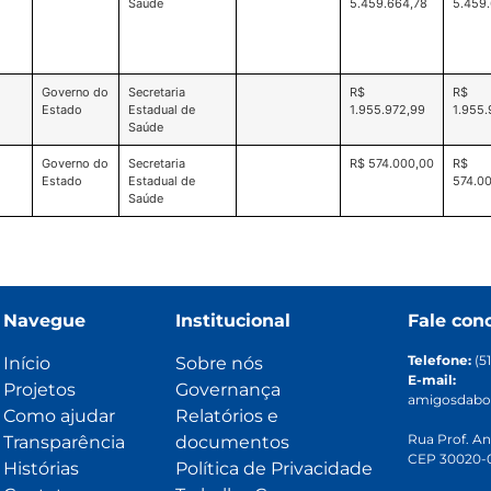
Saúde
5.459.664,78
5.459
Governo do
Secretaria
R$
R$
Estado
Estadual de
1.955.972,99
1.955.
Saúde
Governo do
Secretaria
R$ 574.000,00
R$
Estado
Estadual de
574.0
Saúde
Navegue
Institucional
Fale con
Telefone:
(5
Início
Sobre nós
E-mail:
Projetos
Governança
amigosdabo
Como ajudar
Relatórios e
Rua Prof. An
Transparência
documentos
CEP 30020-0
Histórias
Política de Privacidade