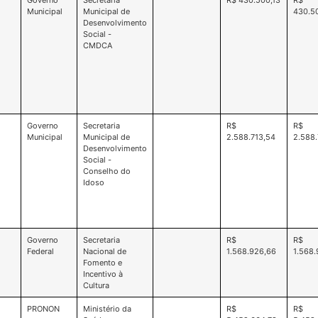
Governo
Secretaria
R$ 430.500,13
R$
Municipal
Municipal de
430.5
Desenvolvimento
Social -
CMDCA
Governo
Secretaria
R$
R$
Municipal
Municipal de
2.588.713,54
2.588.
Desenvolvimento
Social -
Conselho do
Idoso
Governo
Secretaria
R$
R$
Federal
Nacional de
1.568.926,66
1.568.
Fomento e
Incentivo à
Cultura
PRONON
Ministério da
R$
R$