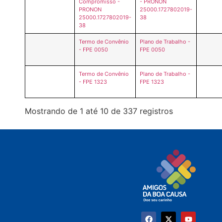
Compromisso -
- PRONON
PRONON
25000.1727802019-
25000.1727802019-
38
38
Termo de Convênio
Plano de Trabalho -
- FPE 0050
FPE 0050
Termo de Convênio
Plano de Trabalho -
- FPE 1323
FPE 1323
Mostrando de 1 até 10 de 337 registros