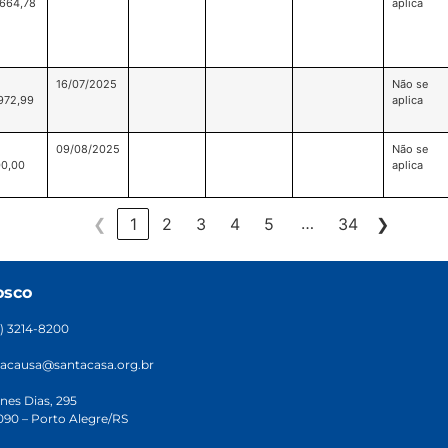
.664,78
aplica
16/07/2025
Não se
972,99
aplica
09/08/2025
Não se
00,00
aplica
…
❮
1
2
3
4
5
34
❯
osco
1) 3214-8200
acausa@santacasa.org.br
nes Dias, 295
90 – Porto Alegre/RS