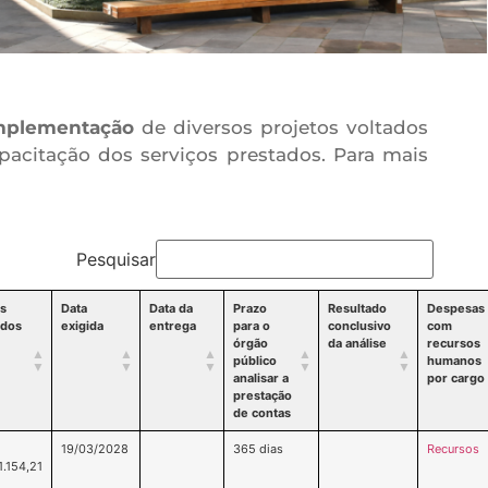
mplementação
de diversos projetos voltados
acitação dos serviços prestados. Para mais
Pesquisar
es
Data
Data da
Prazo
Resultado
Despesas
idos
exigida
entrega
para o
conclusivo
com
órgão
da análise
recursos
público
humanos
analisar a
por cargo
prestação
de contas
19/03/2028
365 dias
Recursos
1.154,21