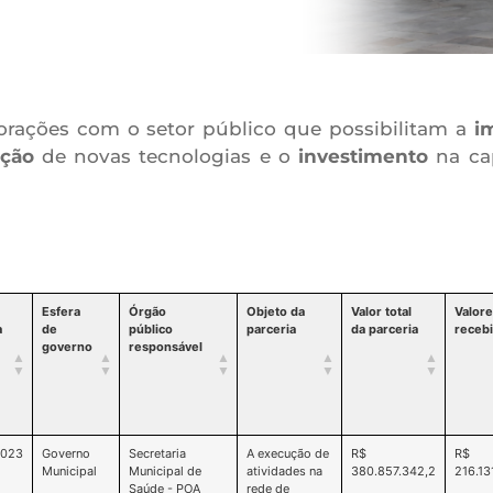
orações com o setor público que possibilitam a
i
ição
de novas tecnologias e o
investimento
na cap
Esfera
Órgão
Objeto da
Valor total
Valor
a
de
público
parceria
da parceria
receb
governo
responsável
2023
Governo
Secretaria
A execução de
R$
R$
Municipal
Municipal de
atividades na
380.857.342,2
216.13
Saúde - POA
rede de