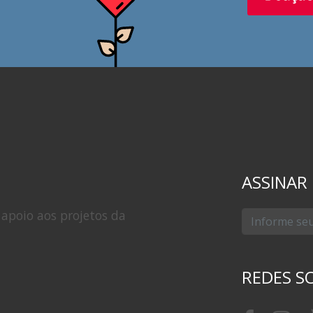
ASSINAR
apoio aos projetos da
REDES SO