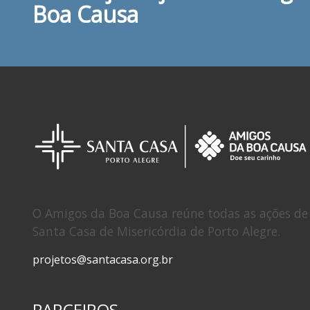
Boa Causa
O Amigos da Boa Causa reúne todas as ações de 
Santa Casa de Misericórdia de Porto Alegre.
projetos@santacasa.org.br
PARCEIROS