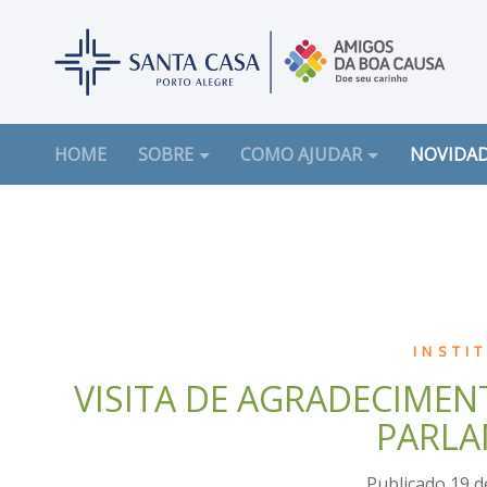
(CURRENT)
HOME
SOBRE
COMO AJUDAR
NOVIDA
INSTI
VISITA DE AGRADECIME
PARL
Publicado 19 d