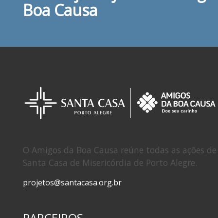
Boa Causa
O Amigos da Boa Causa reúne todas as ações de 
Santa Casa de Misericórdia de Porto Alegre.
projetos@santacasa.org.br
PARCEIROS