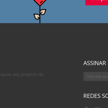
ASSINAR
apoio aos projetos da
REDES SO